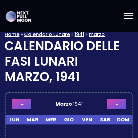
Home
»
Calendario Lunare
»
1941
»
marzo
CALENDARIO DELLE
FASI LUNARI
MARZO, 1941
Marzo
1941
←
→
LUN
MAR
MER
GIO
VEN
SAB
DOM