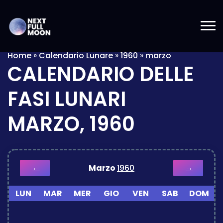
Home
»
Calendario Lunare
»
1960
»
marzo
CALENDARIO DELLE
FASI LUNARI
MARZO, 1960
Marzo
1960
←
→
LUN
MAR
MER
GIO
VEN
SAB
DOM