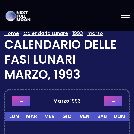
Home
»
Calendario Lunare
»
1993
»
marzo
CALENDARIO DELLE
FASI LUNARI
MARZO, 1993
Marzo
1993
←
→
LUN
MAR
MER
GIO
VEN
SAB
DOM