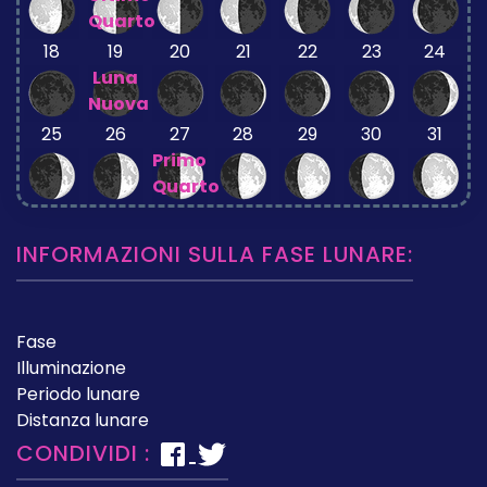
Quarto
18
19
20
21
22
23
24
Luna
Nuova
25
26
27
28
29
30
31
Primo
Quarto
INFORMAZIONI SULLA FASE LUNARE:
Fase
Illuminazione
Periodo lunare
Distanza lunare
CONDIVIDI :