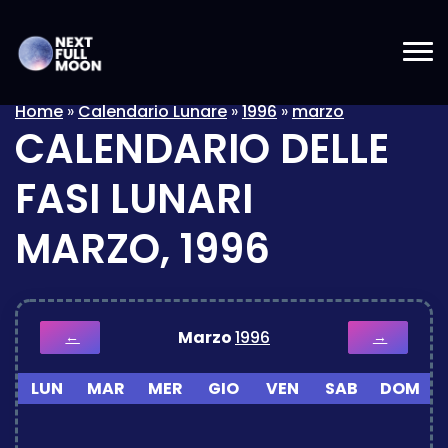
Home
»
Calendario Lunare
»
1996
»
marzo
CALENDARIO DELLE
FASI LUNARI
MARZO, 1996
Marzo
1996
←
→
LUN
MAR
MER
GIO
VEN
SAB
DOM