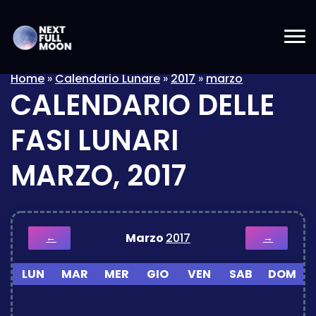
Home
»
Calendario Lunare
»
2017
»
marzo
CALENDARIO DELLE
FASI LUNARI
MARZO, 2017
Marzo
2017
←
→
LUN
MAR
MER
GIO
VEN
SAB
DOM