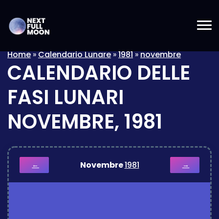
Home
»
Calendario Lunare
»
1981
»
novembre
CALENDARIO DELLE
FASI LUNARI
NOVEMBRE, 1981
Novembre
1981
←
→