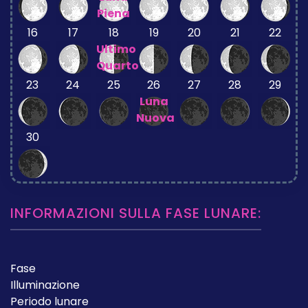
Piena
16
17
18
19
20
21
22
Ultimo
Quarto
23
24
25
26
27
28
29
Luna
Nuova
30
INFORMAZIONI SULLA FASE LUNARE:
Fase
Illuminazione
Periodo lunare