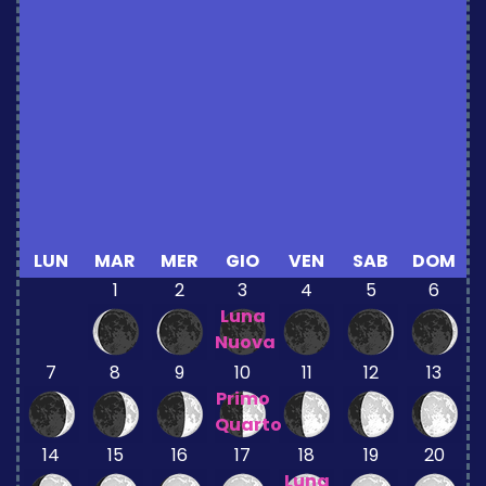
LUN
MAR
MER
GIO
VEN
SAB
DOM
1
2
3
4
5
6
Luna
Nuova
7
8
9
10
11
12
13
Primo
Quarto
14
15
16
17
18
19
20
Luna