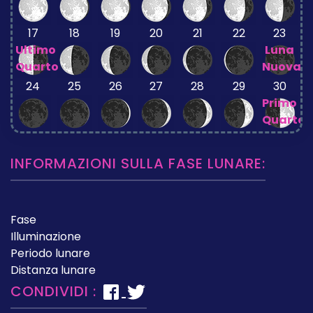
17
18
19
20
21
22
23
Ultimo
Luna
Quarto
Nuova
24
25
26
27
28
29
30
Primo
Quarto
INFORMAZIONI SULLA FASE LUNARE:
Fase
Illuminazione
Periodo lunare
Distanza lunare
CONDIVIDI :