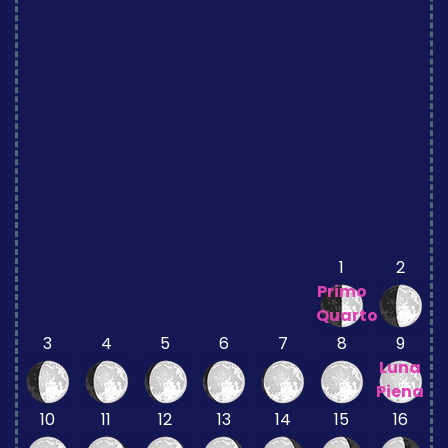
1
2
Primo
Quarto
3
4
5
6
7
8
9
Luna
Piena
10
11
12
13
14
15
16