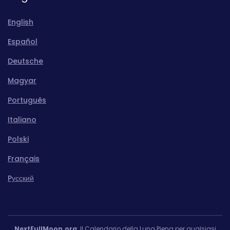
English
Español
Deutsche
Magyar
Português
Italiano
Polski
Français
Pусский
NextFullMoon.org
: Il Calendario della Luna Piena per qualsiasi