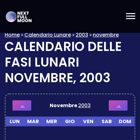
Home
»
Calendario Lunare
»
2003
»
novembre
CALENDARIO DELLE
FASI LUNARI
NOVEMBRE, 2003
Novembre
2003
←
→
LUN
MAR
MER
GIO
VEN
SAB
DOM