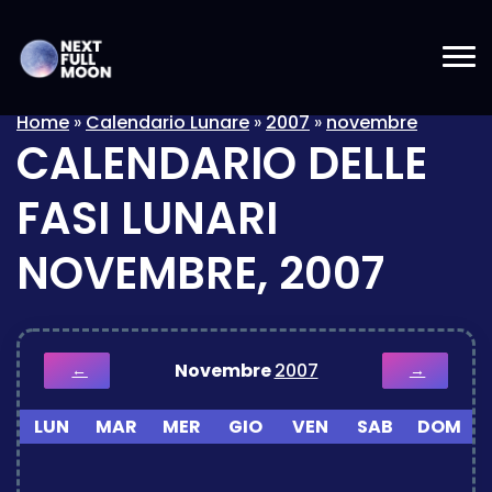
Home
»
Calendario Lunare
»
2007
»
novembre
CALENDARIO DELLE
FASI LUNARI
NOVEMBRE, 2007
Novembre
2007
←
→
LUN
MAR
MER
GIO
VEN
SAB
DOM