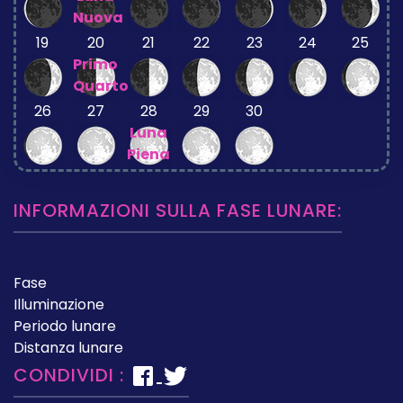
Nuova
19
20
21
22
23
24
25
Primo
Quarto
26
27
28
29
30
Luna
Piena
INFORMAZIONI SULLA FASE LUNARE:
Fase
Illuminazione
Periodo lunare
Distanza lunare
CONDIVIDI :