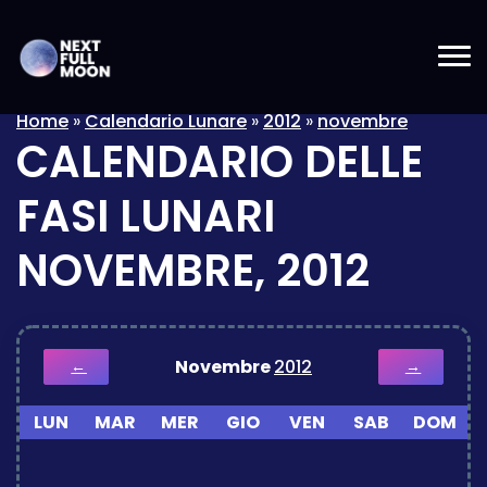
Home
»
Calendario Lunare
»
2012
»
novembre
CALENDARIO DELLE
FASI LUNARI
NOVEMBRE, 2012
Novembre
2012
←
→
LUN
MAR
MER
GIO
VEN
SAB
DOM