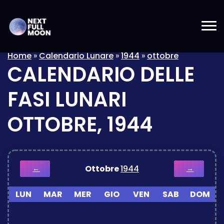
Home
»
Calendario Lunare
»
1944
»
ottobre
CALENDARIO DELLE
FASI LUNARI
OTTOBRE, 1944
Ottobre
1944
←
→
LUN
MAR
MER
GIO
VEN
SAB
DOM