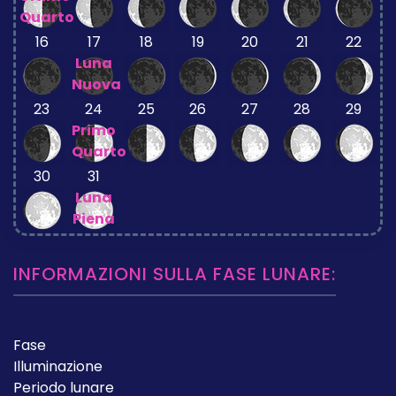
Quarto
16
17
18
19
20
21
22
Luna
Nuova
23
24
25
26
27
28
29
Primo
Quarto
30
31
Luna
Piena
INFORMAZIONI SULLA FASE LUNARE:
Fase
Illuminazione
Periodo lunare