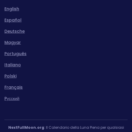
English
Español
Deutsche
Magyar
Português
Italiano
Polski
Français
Pусский
NextFullMoon.org
: Il Calendario della Luna Piena per qualsiasi