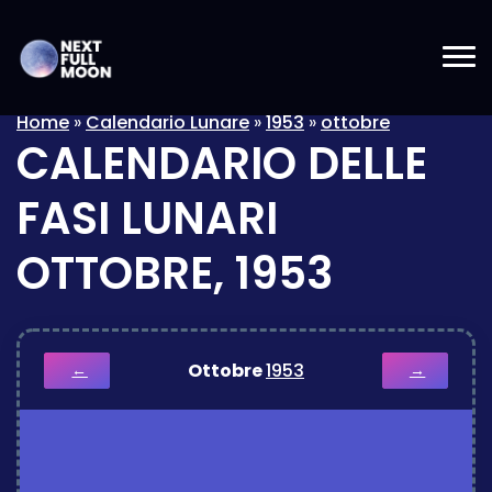
Home
»
Calendario Lunare
»
1953
»
ottobre
CALENDARIO DELLE
FASI LUNARI
OTTOBRE, 1953
Ottobre
1953
←
→