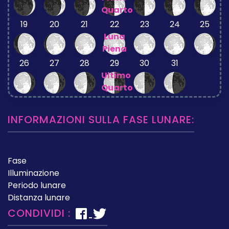
Quarto
19
20
21
22
23
24
25
Luna
Piena
26
27
28
29
30
31
Ultimo
Quarto
INFORMAZIONI SULLA FASE LUNARE:
Fase
Illuminazione
Periodo lunare
Distanza lunare
CONDIVIDI :