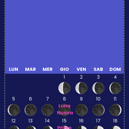
LUN
MAR
MER
GIO
VEN
SAB
DOM
1
2
3
4
5
6
7
8
9
10
11
Luna
Nuova
12
13
14
15
16
17
18
Primo