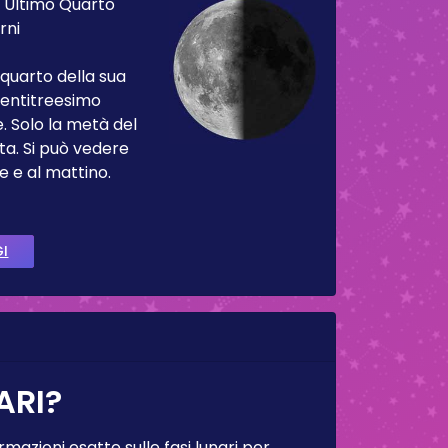
:
Ultimo Quarto
rni
 quarto della sua
 ventitreesimo
. Solo la metà del
ta. Si può vedere
e e al mattino.
GI
ARI?
rmazioni esatte sulle fasi lunari per