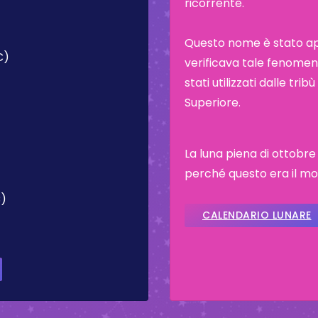
ricorrente.
Questo nome è stato appl
C)
verificava tale fenomeno
stati utilizzati dalle tr
Superiore.
La luna piena di ottobr
perché questo era il mom
C)
CALENDARIO LUNARE