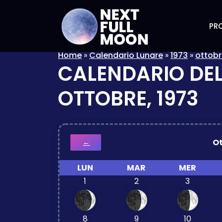
PRO
Home
»
Calendario Lunare
»
1973
»
ottobr
CALENDARIO DEL
OTTOBRE, 1973
O
←
LUN
MAR
MER
1
2
3
8
9
10