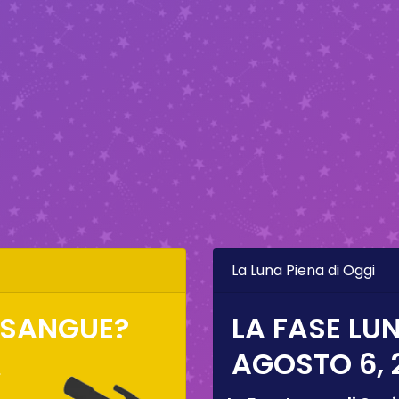
La Luna Piena di Oggi
I SANGUE?
LA FASE LUN
AGOSTO 6, 
,