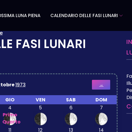
SSIMA LUNA PIENA
CALENDARIO DELLE FASI LUNARI
e
LE FASI LUNARI
I
L
Fa
Il
ttobre
1973
→
Pe
Di
GIO
VEN
SAB
DOM
C
4
5
6
7
Primo
Quarto
11
12
13
14