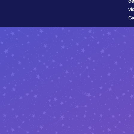
de
vi
Gi