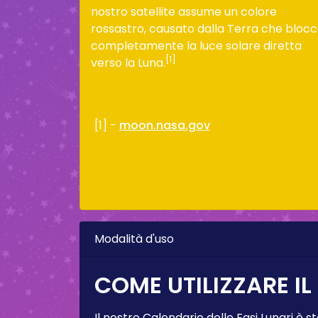
nostro satellite assume un colore
rossastro, causato dalla Terra che bloc
completamente la luce solare diretta
[1]
verso la Luna.
[1] -
moon.nasa.gov
Modalità d'uso
COME UTILIZZARE IL
Il nostro Calendario delle Fasi Lunari è s