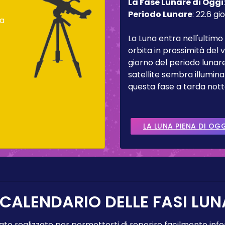
La Fase Lunare di Oggi
Periodo Lunare
:
22.6 gio
ca
La Luna entra nell'ultimo
orbita in prossimità del
giorno del periodo lunare
satellite sembra illumina
questa fase a tarda nott
LA LUNA PIENA DI OG
 CALENDARIO DELLE FASI LUN
tato realizzato per permetterti di reperire facilmente info