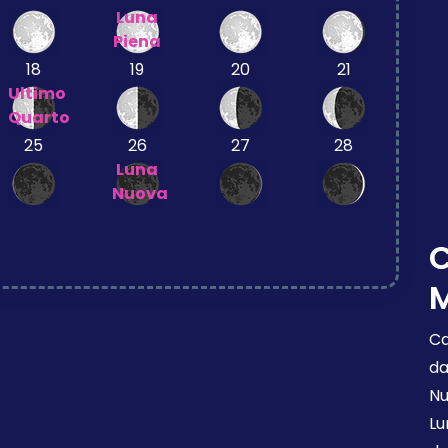
Luna
Piena
18
19
20
21
Ultimo
Quarto
25
26
27
28
Luna
Nuova
M
Ca
da
Nu
Lu