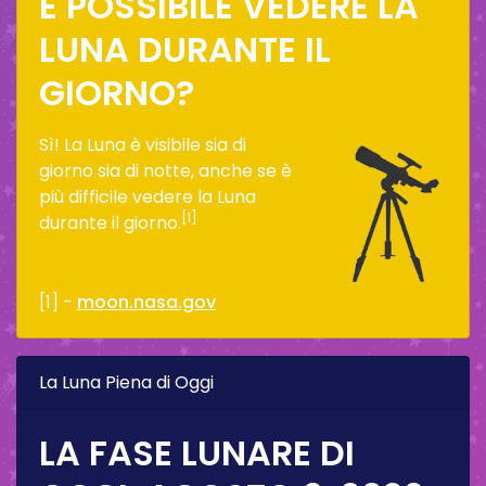
È POSSIBILE VEDERE LA
LUNA DURANTE IL
GIORNO?
Sì! La Luna è visibile sia di
giorno sia di notte, anche se è
più difficile vedere la Luna
[1]
durante il giorno.
[1] -
moon.nasa.gov
La Luna Piena di Oggi
LA FASE LUNARE DI