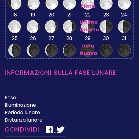
Piena
18
19
20
21
22
23
24
Ultimo
Quarto
25
26
27
28
29
30
31
Luna
Nuova
INFORMAZIONI SULLA FASE LUNARE:
Fase
Illuminazione
Periodo lunare
Distanza lunare
CONDIVIDI :