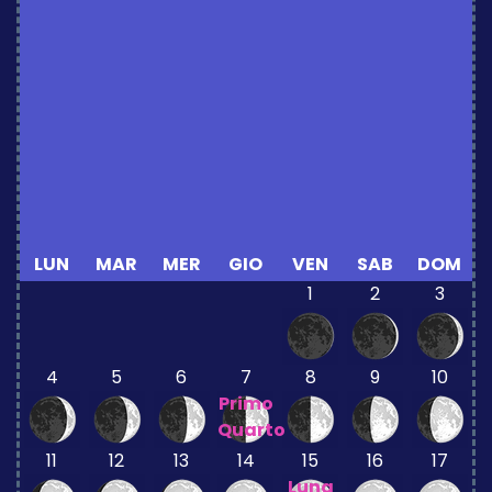
LUN
MAR
MER
GIO
VEN
SAB
DOM
1
2
3
4
5
6
7
8
9
10
Primo
Quarto
11
12
13
14
15
16
17
Luna