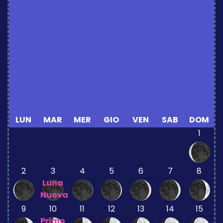
LUN
MAR
MER
GIO
VEN
SAB
DOM
1
2
3
4
5
6
7
8
Luna
Nuova
9
10
11
12
13
14
15
Primo