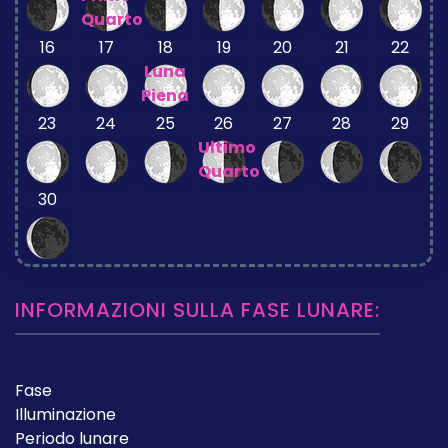
Quarto
16
17
18
19
20
21
22
Luna
Piena
23
24
25
26
27
28
29
Ultimo
Quarto
30
INFORMAZIONI SULLA FASE LUNARE:
Fase
Illuminazione
Periodo lunare