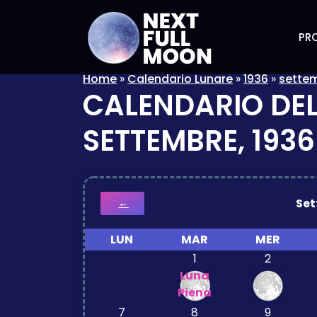
PRO
Home
»
Calendario Lunare
»
1936
»
sette
CALENDARIO DEL
SETTEMBRE, 1936
Se
←
LUN
MAR
MER
1
2
Luna
Piena
7
8
9