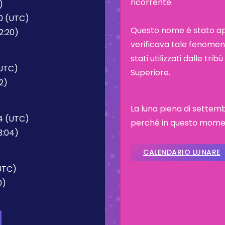
ricorrente.
)
20 (UTC)
Questo nome è stato appl
2:20)
verificava tale fenomeno
stati utilizzati dalle tr
(UTC)
Superiore.
2)
La luna piena di settem
04 (UTC)
perché in questo moment
3:04)
CALENDARIO LUNARE
(UTC)
0)