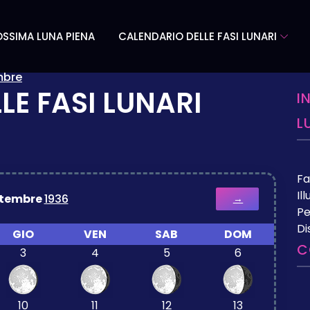
SSIMA LUNA PIENA
CALENDARIO DELLE FASI LUNARI
mbre
LE FASI LUNARI
I
L
Fa
Il
ttembre
1936
→
Pe
Di
GIO
VEN
SAB
DOM
C
3
4
5
6
10
11
12
13