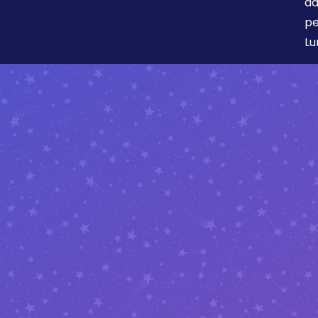
da
pe
Lu