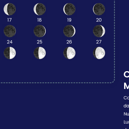
17
18
19
20
24
25
26
27
M
Ca
da
Nu
Lu