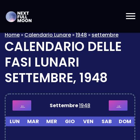
Home
»
Calendario Lunare
»
1948
»
settembre
CALENDARIO DELLE
FASI LUNARI
SETTEMBRE, 1948
Settembre
1948
←
→
LUN
MAR
MER
GIO
VEN
SAB
DOM