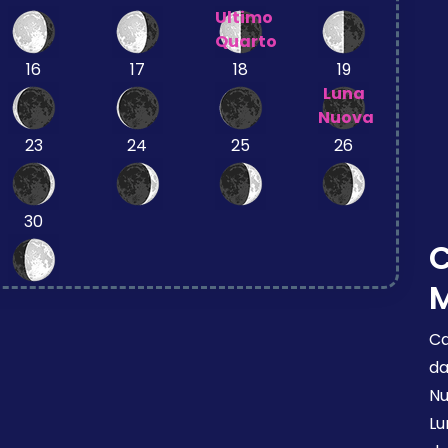
Ultimo
Quarto
16
17
18
19
Luna
Nuova
23
24
25
26
30
M
Ca
da
Nu
Lu