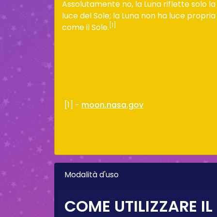
Assolutamente no, la Luna riflette solo la
luce del Sole; la Luna non ha luce propria
[1]
come il Sole.
[1] -
moon.nasa.gov
Modalità d'uso
COME UTILIZZARE IL