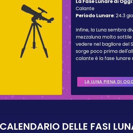
La Fase Lunare di Oggi
Calante
Periodo Lunare
:
24.3 gio
Infine, la Luna sembra d
mezzaluna molto sottile 
vedere nel bagliore del 
sorge poco prima dell'al
calante è la fase lunare
LA LUNA PIENA DI OG
 CALENDARIO DELLE FASI LUN