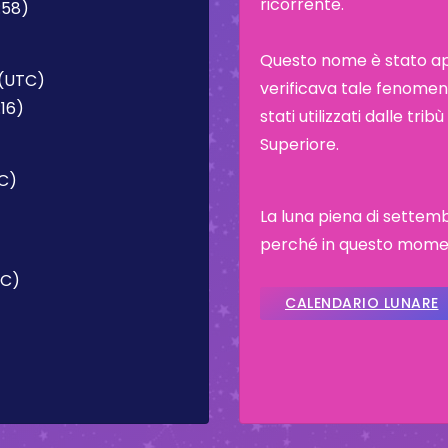
ricorrente.
:58)
Questo nome è stato appl
 (UTC)
verificava tale fenomeno
:16)
stati utilizzati dalle tr
Superiore.
TC)
La luna piena di settem
perché in questo moment
TC)
CALENDARIO LUNARE