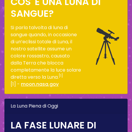
COS' È UNA LUNA DI
SANGUE?
Si parla talvolta di luna di
sangue quando, in occasione
di un’eclissi totale di Luna, il
nostro satellite assume un
colore rossastro, causato
dalla Terra che blocca
completamente la luce solare
[1]
diretta verso la Luna.
[1] -
moon.nasa.gov
La Luna Piena di Oggi
LA FASE LUNARE DI