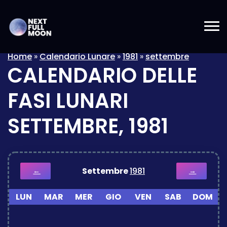
Home
»
Calendario Lunare
»
1981
»
settembre
CALENDARIO DELLE
FASI LUNARI
SETTEMBRE, 1981
Settembre
1981
←
→
LUN
MAR
MER
GIO
VEN
SAB
DOM