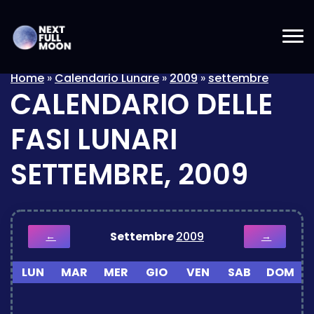
Home
»
Calendario Lunare
»
2009
»
settembre
CALENDARIO DELLE
FASI LUNARI
SETTEMBRE, 2009
Settembre
2009
←
→
LUN
MAR
MER
GIO
VEN
SAB
DOM