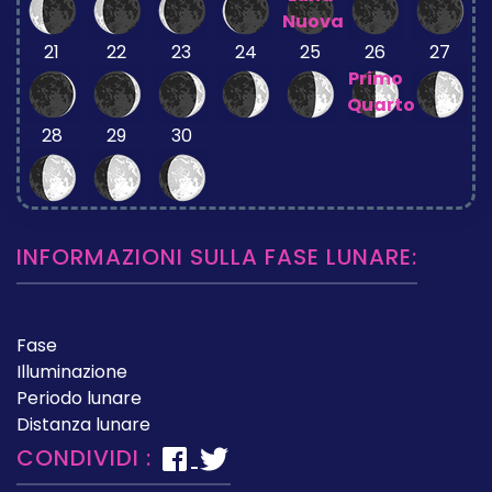
Nuova
21
22
23
24
25
26
27
Primo
Quarto
28
29
30
INFORMAZIONI SULLA FASE LUNARE:
Fase
Illuminazione
Periodo lunare
Distanza lunare
CONDIVIDI :