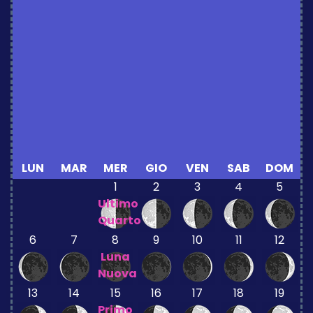
LUN
MAR
MER
GIO
VEN
SAB
DOM
1
2
3
4
5
Ultimo
Quarto
6
7
8
9
10
11
12
Luna
Nuova
13
14
15
16
17
18
19
Primo