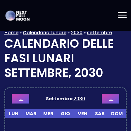
Home
»
Calendario Lunare
»
2030
»
settembre
CALENDARIO DELLE
FASI LUNARI
SETTEMBRE, 2030
Settembre
2030
←
→
LUN
MAR
MER
GIO
VEN
SAB
DOM