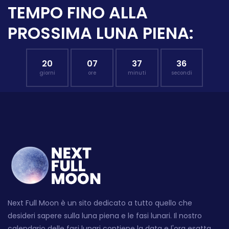
TEMPO FINO ALLA
PROSSIMA LUNA PIENA:
20
07
37
35
giorni
ore
minuti
secondi
Next Full Moon è un sito dedicato a tutto quello che
desideri sapere sulla luna piena e le fasi lunari. Il nostro
calendario delle fasi lunari contiene la data e l'ora esatta