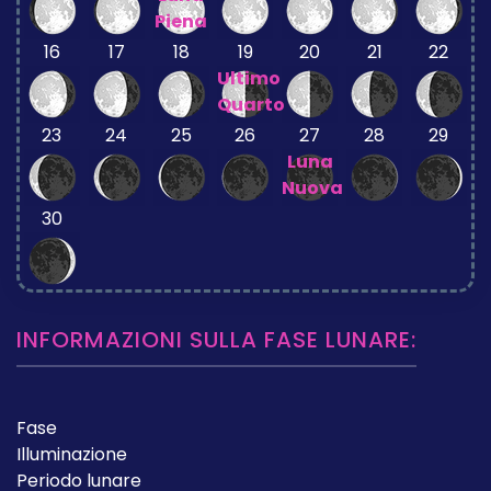
Piena
16
17
18
19
20
21
22
Ultimo
Quarto
23
24
25
26
27
28
29
Luna
Nuova
30
INFORMAZIONI SULLA FASE LUNARE:
Fase
Illuminazione
Periodo lunare