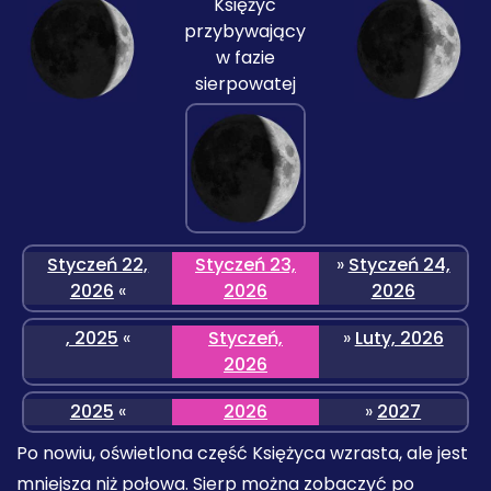
Księżyc
przybywający
w fazie
sierpowatej
Styczeń 22,
Styczeń 23,
»
Styczeń 24,
2026
«
2026
2026
, 2025
«
Styczeń,
»
Luty, 2026
2026
2025
«
2026
»
2027
Po nowiu, oświetlona część Księżyca wzrasta, ale jest
mniejsza niż połowa. Sierp można zobaczyć po