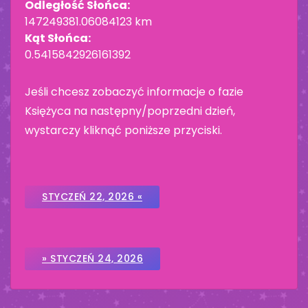
Odległość Słońca:
147249381.06084123 km
Kąt Słońca:
0.5415842926161392
Jeśli chcesz zobaczyć informacje o fazie
Księżyca na następny/poprzedni dzień,
wystarczy kliknąć poniższe przyciski.
STYCZEŃ 22, 2026 «
» STYCZEŃ 24, 2026