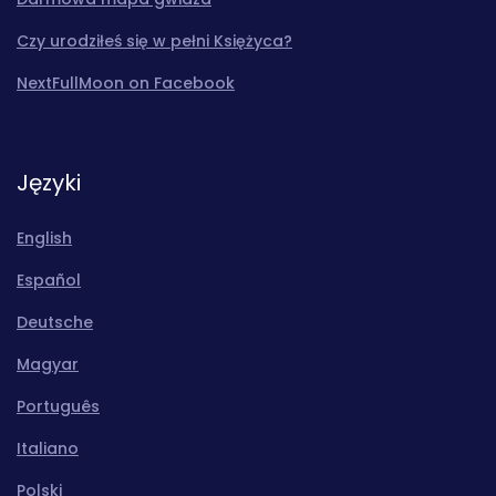
Czy urodziłeś się w pełni Księżyca?
NextFullMoon on Facebook
Języki
English
Español
Deutsche
Magyar
Português
Italiano
Polski