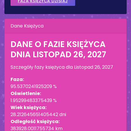
FAZA KSIĘŻYCA DZISIAJ
Dane Księżyca
DANE O FAZIE KSIĘŻYCA
DNIA
LISTOPAD 26, 2027
Szczegóły fazy księżyca dla
Listopad 26, 2027
Faza:
95.5370241925209 %
Oświetlenie:
1.95299483375439 %
Wiek księżyca:
28.212645651405442 dni
Odległość księżyca:
383928.0011755734 km