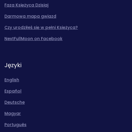
Faza Księżyca Dzisiaj
Darmowa mapa gwiazd
Czy urodziłeś się w pełni Księżyca?
NextFullMoon on Facebook
Języki
English
Español
Deutsche
Magyar
Português