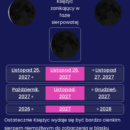
Księżyc
zanikający w
fazie
sierpowatej
Listopad 25,
Listopad 26,
»
Listopad
2027
«
2027
27, 2027
Październik,
Listopad,
»
Grudzień,
2027
«
2027
2027
2026
«
2027
»
2028
Ostatecznie Księżyc wydaje się być bardzo cienkim
sierpem niemożliwym do zobaczenia w blasku