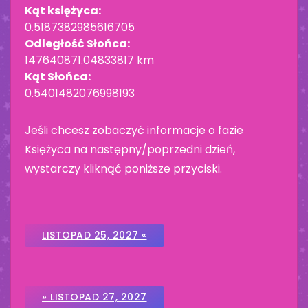
Kąt księżyca:
0.5187382985616705
Odległość Słońca:
147640871.04833817 km
Kąt Słońca:
0.5401482076998193
Jeśli chcesz zobaczyć informacje o fazie
Księżyca na następny/poprzedni dzień,
wystarczy kliknąć poniższe przyciski.
LISTOPAD 25, 2027 «
» LISTOPAD 27, 2027