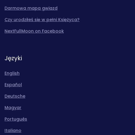
Darmowa mapa gwiazd
Czy urodziłeś się w pełni Księżyca?
NextFullMoon on Facebook
Języki
English
Español
Deutsche
Magyar
Português
Italiano