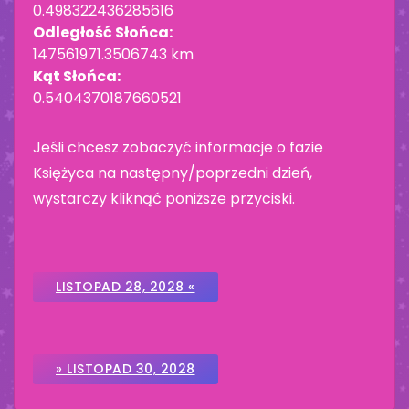
0.498322436285616
Odległość Słońca:
147561971.3506743 km
Kąt Słońca:
0.5404370187660521
Jeśli chcesz zobaczyć informacje o fazie
Księżyca na następny/poprzedni dzień,
wystarczy kliknąć poniższe przyciski.
LISTOPAD 28, 2028 «
» LISTOPAD 30, 2028