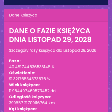
Dane Księżyca
DANE O FAZIE KSIĘŻYCA
DNIA
LISTOPAD 29, 2028
Szczegóły fazy księżyca dla
Listopad 29, 2028
Faza:
40.481744536538145 %
Oświetlenie:
91.32176534373576 %
Wiek księżyca:
11.954497469573452 dni
Odległość księżyca:
399657.21709116764 km
Kąt księżyca: