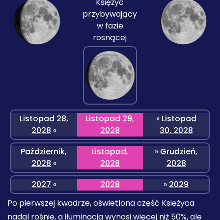
Księżyc
przybywający
w fazie
rosnącej
Listopad 28,
Listopad 29,
»
Listopad
2028
«
2028
30, 2028
Październik,
Listopad,
»
Grudzień,
2028
«
2028
2028
2027
«
2028
»
2029
Po pierwszej kwadrze, oświetlona część Księżyca
nadal rośnie, a iluminacja wynosi więcej niż 50%, ale