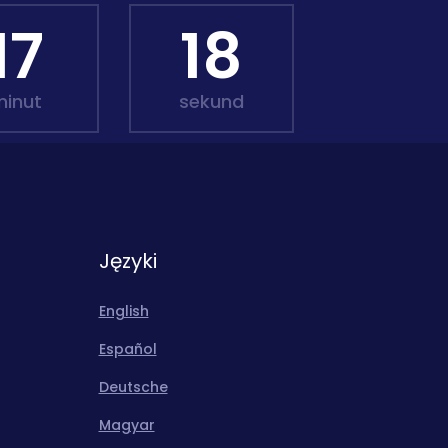
17
16
minut
sekund
Języki
English
Español
Deutsche
Magyar