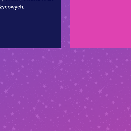
ężycowych
.