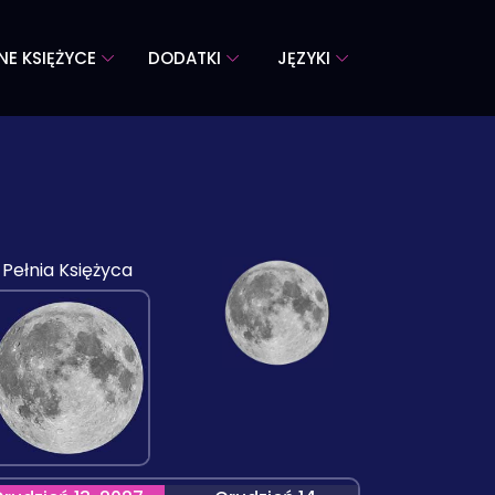
NE KSIĘŻYCE
DODATKI
JĘZYKI
7
Pełnia Księżyca