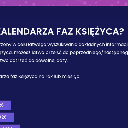
KALENDARZA FAZ KSIĘŻYCA?
orzony w celu łatwego wyszukiwania dokładnych informacji
iężyca, możesz łatwo przejść do poprzedniego/następnego 
łatwo dotrzeć do dowolnej daty.
ndarza faz Księżyca na rok lub miesiąc.
26
026