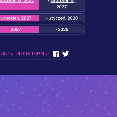
rudzień 13, 2027
»
Grudzień 14,
2027
Grudzień, 2027
»
Styczeń, 2028
2027
»
2028
SIAJ » UDOSTĘPNIJ: