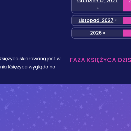
Grudzień 12, 2027
G
«
Listopad, 2027
«
2026
«
 Księżyca skierowaną jest w
FAZA KSIĘŻYCA DZI
ełnia Księżyca wygląda na