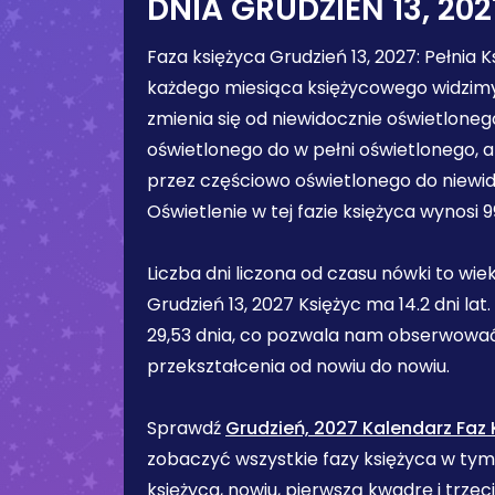
DNIA
GRUDZIEŃ 13, 202
Faza księżyca
Grudzień 13, 2027
:
Pełnia K
każdego miesiąca księżycowego widzimy
zmienia się od niewidocznie oświetlone
oświetlonego do w pełni oświetlonego, 
przez częściowo oświetlonego do niewid
Oświetlenie w tej fazie księżyca wynosi
9
Liczba dni liczona od czasu nówki to wiek
Grudzień 13, 2027
Księżyc ma
14.2 dni
lat.
29,53 dnia, co pozwala nam obserwować
przekształcenia od nowiu do nowiu.
Sprawdź
Grudzień, 2027 Kalendarz Faz
zobaczyć wszystkie fazy księżyca w tym
księżyca, nowiu, pierwszą kwadrę i trze