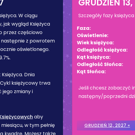
7
GRUDZIEŃ 13,
siężyca
. W ciągu
Szczegóły fazy księżyca
, jak wygląd Księżyca
Faza:
go przez częściowo
Oświetlenie:
a następnie z powrotem
Wiek księżyca:
ocznie oświetlonego.
Odległość księżyca:
Kąt księżyca:
9.7%
.
Odległość Słońca:
Kąt Słońca:
 Księżyca. Dnia
 Cykl księżycowy trwa
Jeśli chcesz zobaczyć i
 jego zmiany i
następny/poprzedni dzie
 Księżycowych
aby
 miesiącu, w tym pełnię
GRUDZIEŃ 12, 2027 «
cią kwadrę. Możesz także