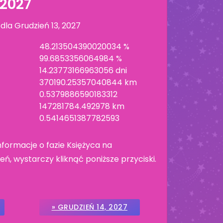
 2027
 dla
Grudzień 13, 2027
48.213504390020034 %
99.6853356064984 %
14.23773166963056 dni
370190.25357040844 km
0.5379886590183312
147281784.492978 km
0.5414651387782593
nformacje o fazie Księżyca na
ń, wystarczy kliknąć poniższe przyciski.
» GRUDZIEŃ 14, 2027