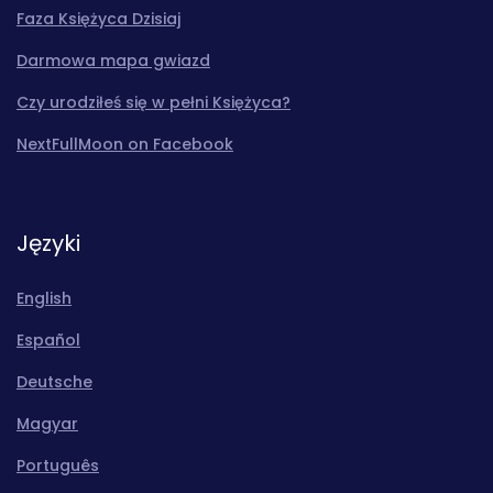
Faza Księżyca Dzisiaj
Darmowa mapa gwiazd
Czy urodziłeś się w pełni Księżyca?
NextFullMoon on Facebook
Języki
English
Español
Deutsche
Magyar
Português