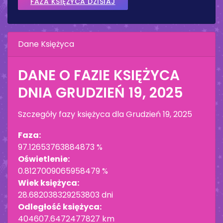
FAZA KSIĘŻYCA DZISIAJ
Dane Księżyca
DANE O FAZIE KSIĘŻYCA
DNIA
GRUDZIEŃ 19, 2025
Szczegóły fazy księżyca dla
Grudzień 19, 2025
Faza:
97.12653763884873 %
Oświetlenie:
0.8127009065958479 %
Wiek księżyca:
28.682038329253803 dni
Odległość księżyca:
404607.6472477827 km