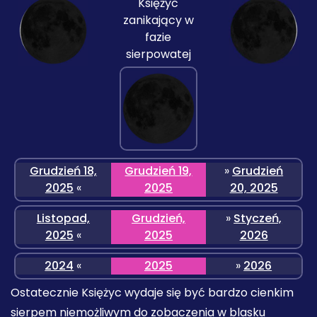
Księżyc
zanikający w
fazie
sierpowatej
Grudzień 18,
Grudzień 19,
»
Grudzień
2025
«
2025
20, 2025
Listopad,
Grudzień,
»
Styczeń,
2025
«
2025
2026
2024
«
2025
»
2026
Ostatecznie Księżyc wydaje się być bardzo cienkim
sierpem niemożliwym do zobaczenia w blasku