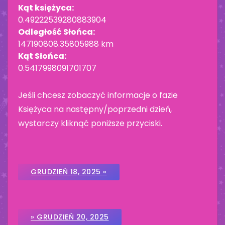
Kąt księżyca:
0.49222539280883904
Odległość Słońca:
147190808.35805988 km
Kąt Słońca:
0.5417998091701707
Jeśli chcesz zobaczyć informacje o fazie
Księżyca na następny/poprzedni dzień,
wystarczy kliknąć poniższe przyciski.
GRUDZIEŃ 18, 2025 «
» GRUDZIEŃ 20, 2025