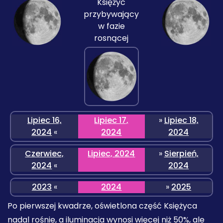
Księżyc
przybywający
w fazie
rosnącej
Lipiec 16,
Lipiec 17,
»
Lipiec 18,
2024
«
2024
2024
Czerwiec,
Lipiec, 2024
»
Sierpień,
2024
«
2024
2023
«
2024
»
2025
Po pierwszej kwadrze, oświetlona część Księżyca
nadal rośnie, a iluminacja wynosi więcej niż 50%, ale