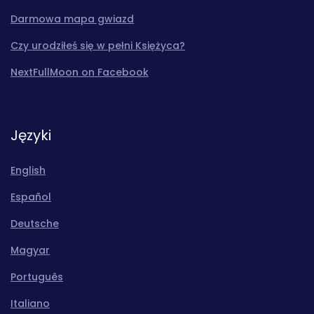
Darmowa mapa gwiazd
Czy urodziłeś się w pełni Księżyca?
NextFullMoon on Facebook
Języki
English
Español
Deutsche
Magyar
Português
Italiano