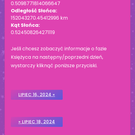
0.5098771814066647
Odległość Słońca:
152043270.45412996 km
Kąt Słońca:
0.524508264271119
Jeśli chcesz zobaczyć informacje o fazie
Księżyca na następny/poprzedni dzień,
wystarczy kliknąć poniższe przyciski.
LIPIEC 16, 2024 «
» LIPIEC 18, 2024