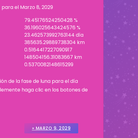
r para el
Marzo 8, 2029
79.45176524250428 %
36.196025643424576 %
23.462573992763144 día
385635.29889738304 km
0.5164417227090917
148504156.31083667 km
0.5370082148615299
ión de la fase de luna para el día
plemente haga clic en los botones de
» MARZO 9, 2029