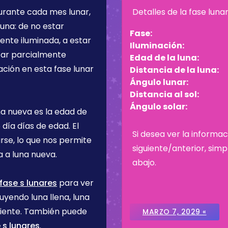
Durante cada mes lunar,
Detalles de la fase luna
una: de no estar
Fase:
ente iluminada, a estar
Iluminación:
star parcialmente
Edad de la luna:
ación en esta fase lunar
Distancia de la luna:
Ángulo lunar:
Distancia al sol:
Ángulo solar:
na nueva es la edad de
 día
días de edad. El
Si desea ver la informac
rse, lo que nos permite
siguiente/anterior, sim
 a luna nueva.
abajo.
fase s lunares
para ver
uyendo luna llena, luna
ciente. También puede
MARZO 7, 2029 «
 s lunares
.