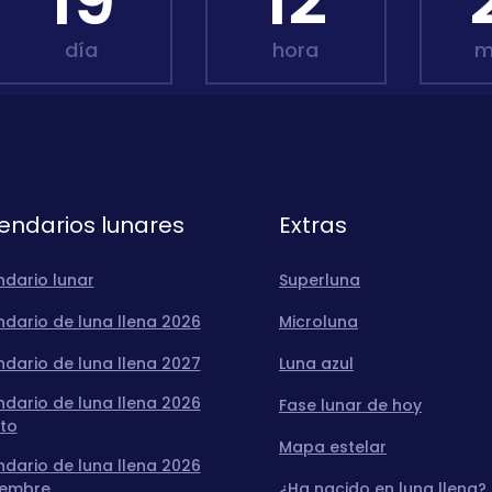
19
12
día
hora
m
endarios lunares
Extras
ndario lunar
Superluna
dario de luna llena 2026
Microluna
dario de luna llena 2027
Luna azul
dario de luna llena 2026
Fase lunar de hoy
to
Mapa estelar
dario de luna llena 2026
iembre
¿Ha nacido en luna llena?