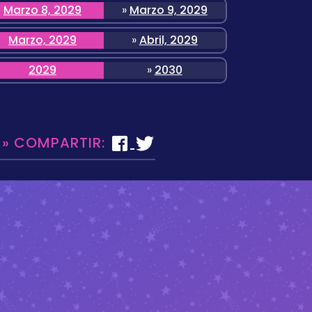
Marzo 8, 2029
»
Marzo 9, 2029
Marzo, 2029
»
Abril, 2029
2029
»
2030
 » COMPARTIR: