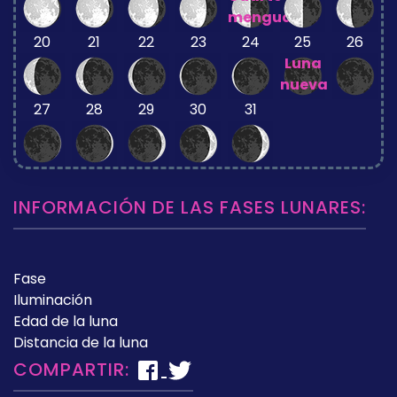
menguante
20
21
22
23
24
25
26
Luna
nueva
27
28
29
30
31
INFORMACIÓN DE LAS FASES LUNARES:
Fase
Iluminación
Edad de la luna
Distancia de la luna
COMPARTIR: