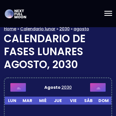
Home
»
Calendario lunar
»
2030
»
agosto
CALENDARIO DE
FASES LUNARES
AGOSTO, 2030
Agosto
2030
←
→
LUN
MAR
MIÉ
JUE
VIE
SÁB
DOM