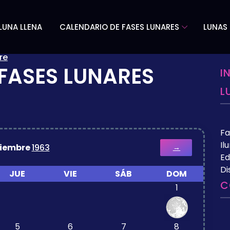
LUNA LLENA
CALENDARIO DE FASES LUNARES
LUNAS 
re
FASES LUNARES
I
L
Fa
Il
ciembre
1963
→
Ed
Di
JUE
VIE
SÁB
DOM
C
1
5
6
7
8