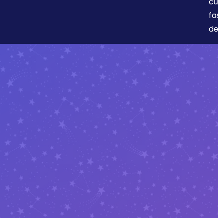
cu
fa
de