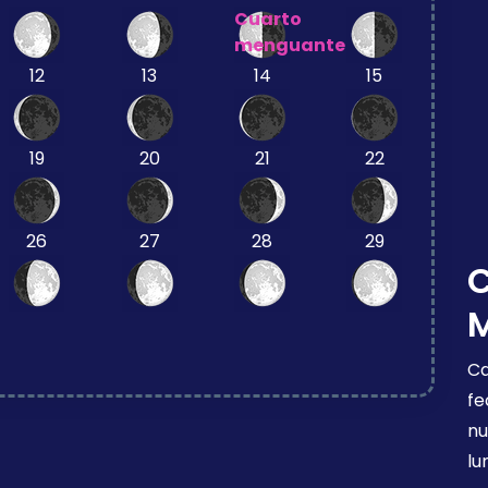
Cuarto
menguante
12
13
14
15
19
20
21
22
26
27
28
29
Ca
fe
nu
lu