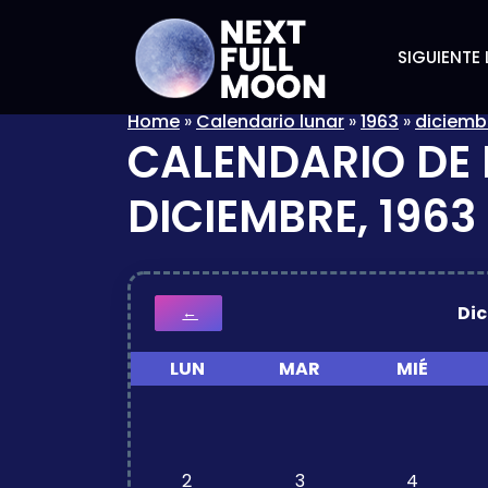
SIGUIENTE 
Home
»
Calendario lunar
»
1963
»
diciemb
CALENDARIO DE 
DICIEMBRE, 1963
Di
←
LUN
MAR
MIÉ
2
3
4