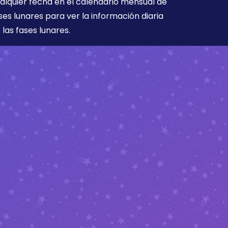
alquier fecha en el calendario mensual de
ses lunares para ver la información diaria
 las fases lunares.