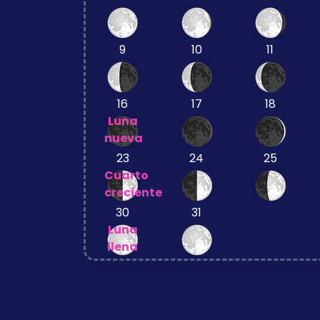
9
10
11
16
17
18
Luna
nueva
23
24
25
Cuarto
creciente
30
31
Luna
llena