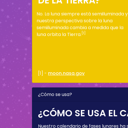
DE LA TIERRA?
No. La luna siempre está semiiluminada y
nuestra perspectiva sobre la luna
semiiluminada cambia a medida que la
[1]
luna orbita la Tierra.
[1] -
moon.nasa.gov
¿Cómo se usa?
¿CÓMO SE USA EL C
Nuestro calendario de fases lunares ha