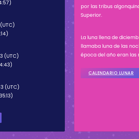
4:57)
por las tribus algonqui
Superior.
4 (UTC)
:14)
La luna llena de diciemb
llamaba luna de las noc
época del año eran las 
43 (UTC)
54:43)
CALENDARIO LUNAR
13 (UTC)
35:13)