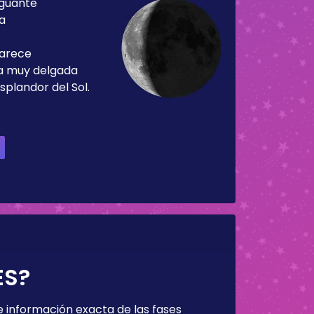
guante
ía
parece
ja muy delgada
splandor del Sol.
ES?
 información exacta de las fases