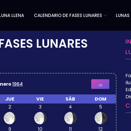
LUNA LLENA
CALENDARIO DE FASES LUNARES
LUNAS 
FASES LUNARES
I
L
Fa
Il
Enero
1964
→
Ed
Di
JUE
VIE
SÁB
DOM
C
2
3
4
5
9
10
11
12