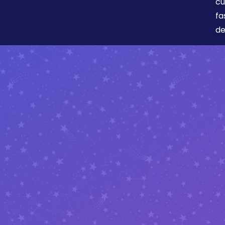
cu
fa
de