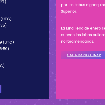
:27)
por las tribus algonqui
Superior.
5 (UTC)
:35)
La luna llena de enero 
cuando los lobos aullaro
norteamericanas.
59 (UTC)
8:59)
CALENDARIO LUNAR
TC)