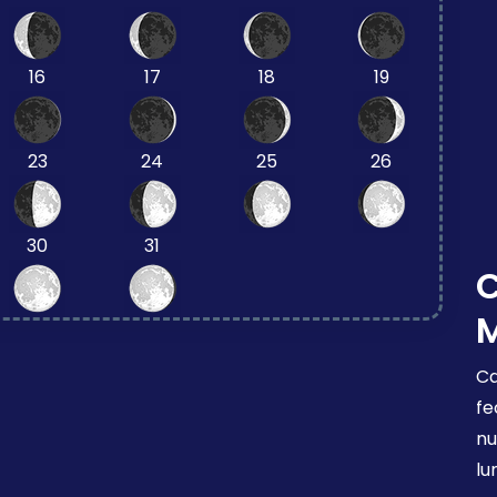
16
17
18
19
23
24
25
26
30
31
Ca
fe
nu
lu