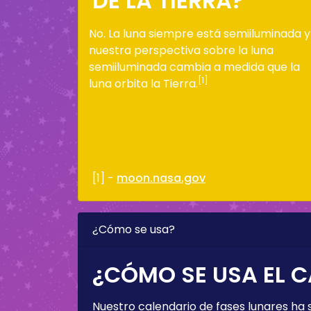
DE LA TIERRA?
No. La luna siempre está semiiluminada y
nuestra perspectiva sobre la luna
semiiluminada cambia a medida que la
[1]
luna orbita la Tierra.
[1] -
moon.nasa.gov
¿Cómo se usa?
¿CÓMO SE USA EL C
Nuestro calendario de fases lunares ha