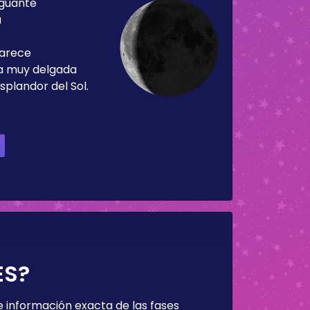
guante
a
parece
ja muy delgada
splandor del Sol.
ES?
 información exacta de las fases