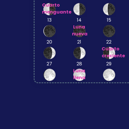
Cuarto
menguante
13
14
15
Luna
nueva
20
21
22
Cuarto
creciente
27
28
29
Luna
llena