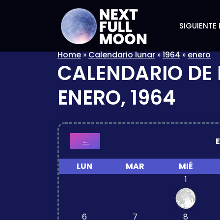
SIGUIENTE 
Home
»
Calendario lunar
»
1964
»
enero
CALENDARIO DE 
ENERO, 1964
←
LUN
MAR
MIÉ
1
6
7
8