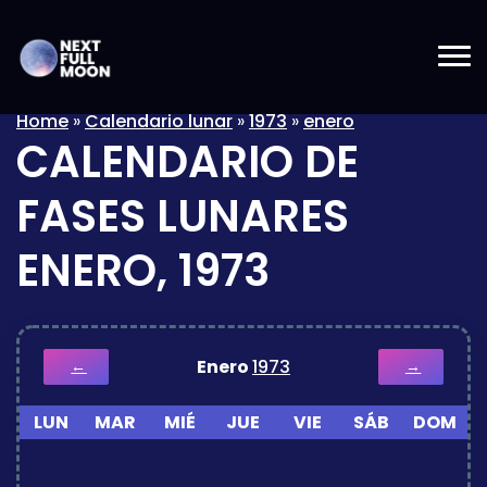
Home
»
Calendario lunar
»
1973
»
enero
CALENDARIO DE
FASES LUNARES
ENERO, 1973
Enero
1973
←
→
LUN
MAR
MIÉ
JUE
VIE
SÁB
DOM