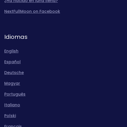
¿Ha nacido en luna llena?
NextFullMoon on Facebook
Idiomas
English
Español
Deutsche
Magyar
Português
Italiano
Polski
Français