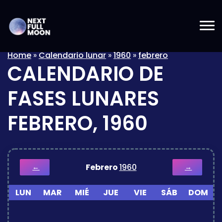
Home
»
Calendario lunar
»
1960
»
febrero
CALENDARIO DE
FASES LUNARES
FEBRERO, 1960
Febrero
1960
←
→
LUN
MAR
MIÉ
JUE
VIE
SÁB
DOM