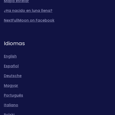
Mapa estelar
¿Ha nacido en luna llena?
NextFullMoon on Facebook
Idiomas
English
Español
Deutsche
Magyar
Português
Italiano
Polski