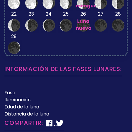
menguante
22
23
24
25
26
27
28
Luna
nueva
29
INFORMACIÓN DE LAS FASES LUNARES:
Fase
Iluminación
Edad de la luna
Distancia de la luna
COMPARTIR: