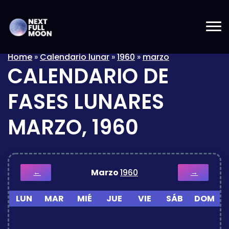
Home
»
Calendario lunar
»
1960
»
marzo
CALENDARIO DE
FASES LUNARES
MARZO, 1960
Marzo
1960
←
→
LUN
MAR
MIÉ
JUE
VIE
SÁB
DOM