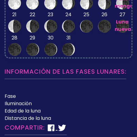
mengua
21
22
23
24
25
26
27
Luna
nueva
28
29
30
31
INFORMACIÓN DE LAS FASES LUNARES:
Fase
Iluminación
Edad de la luna
Distancia de la luna
COMPARTIR: