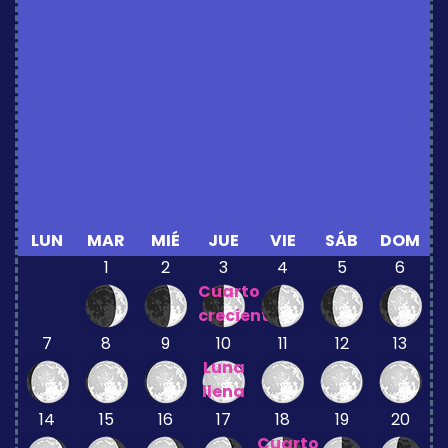
LUN
MAR
MIÉ
JUE
VIE
SÁB
DOM
1
2
3
4
5
6
Cuarto
creciente
7
8
9
10
11
12
13
Luna
llena
14
15
16
17
18
19
20
Cuarto