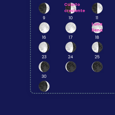
Cuarto
creciente
9
10
11
Luna
llena
16
17
18
23
24
25
30