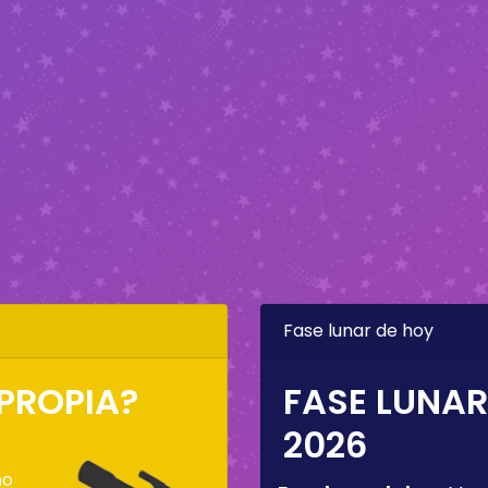
Fase lunar de hoy
 PROPIA?
FASE LUNAR
2026
mo