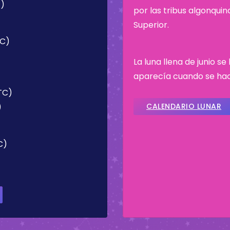
4)
por las tribus algonqui
Superior.
TC)
La luna llena de junio s
aparecía cuando se hací
UTC)
)
CALENDARIO LUNAR
C)