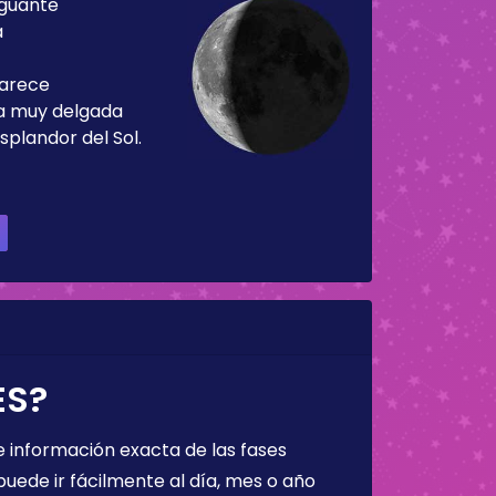
guante
a
parece
ja muy delgada
splandor del Sol.
ES?
 información exacta de las fases
puede ir fácilmente al día, mes o año