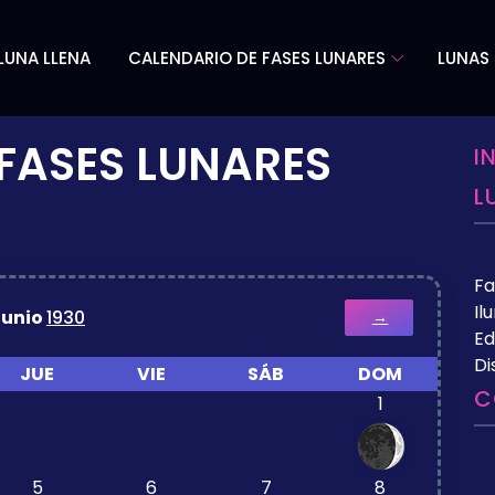
LUNA LLENA
CALENDARIO DE FASES LUNARES
LUNAS 
FASES LUNARES
I
L
Fa
Il
Junio
1930
→
Ed
Di
JUE
VIE
SÁB
DOM
C
1
5
6
7
8