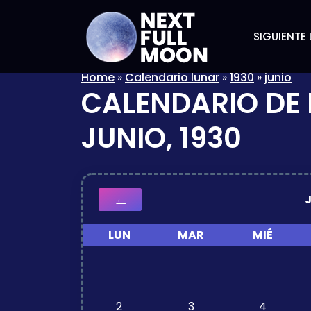
SIGUIENTE 
Home
»
Calendario lunar
»
1930
»
junio
CALENDARIO DE 
JUNIO, 1930
←
LUN
MAR
MIÉ
2
3
4