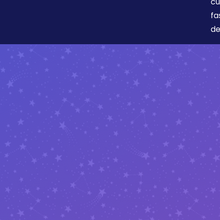
cu
fa
de