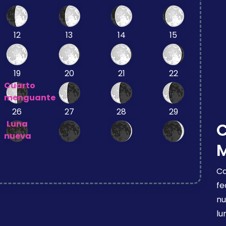
12
13
14
15
19
20
21
22
Cuarto
menguante
26
27
28
29
Luna
nueva
Ca
fe
nu
lu