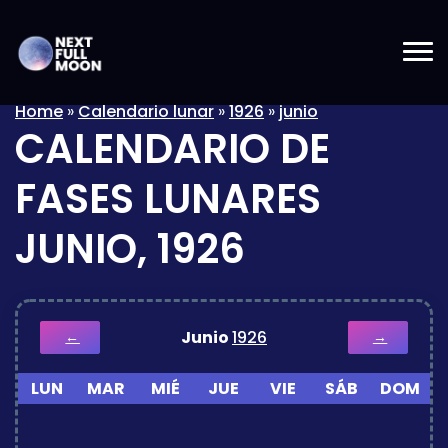
Home
»
Calendario lunar
»
1926
»
junio
CALENDARIO DE
FASES LUNARES
JUNIO, 1926
Junio
1926
←
→
LUN
MAR
MIÉ
JUE
VIE
SÁB
DOM