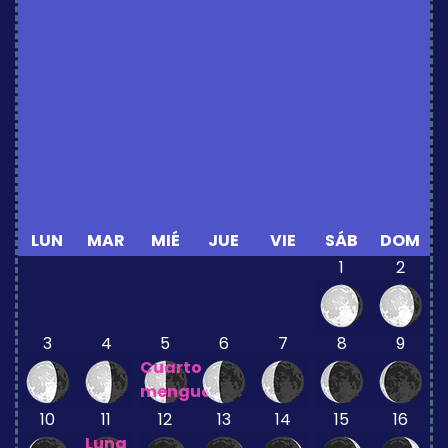
LUN
MAR
MIÉ
JUE
VIE
SÁB
DOM
1
2
3
4
5
6
7
8
9
Cuarto
menguante
10
11
12
13
14
15
16
Luna