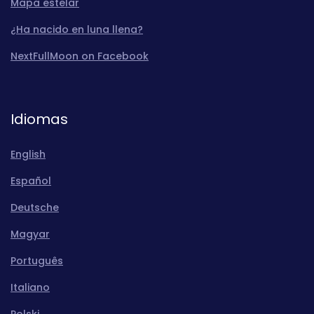
Mapa estelar
¿Ha nacido en luna llena?
NextFullMoon on Facebook
Idiomas
English
Español
Deutsche
Magyar
Português
Italiano
Polski