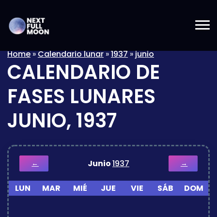
Home
»
Calendario lunar
»
1937
»
junio
CALENDARIO DE
FASES LUNARES
JUNIO, 1937
Junio
1937
←
→
LUN
MAR
MIÉ
JUE
VIE
SÁB
DOM