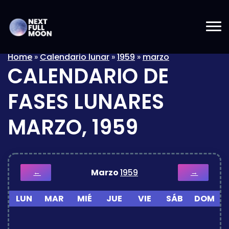
Home
»
Calendario lunar
»
1959
»
marzo
CALENDARIO DE
FASES LUNARES
MARZO, 1959
Marzo
1959
←
→
LUN
MAR
MIÉ
JUE
VIE
SÁB
DOM