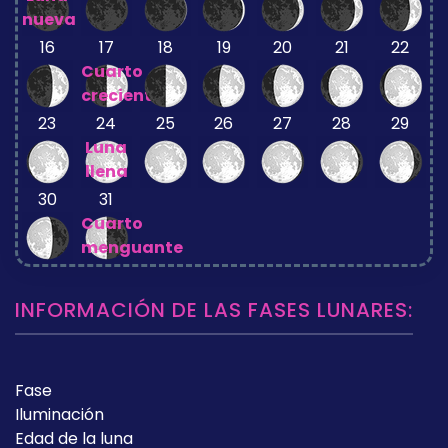
nueva
16
17
18
19
20
21
22
Cuarto
creciente
23
24
25
26
27
28
29
Luna
llena
30
31
Cuarto
menguante
INFORMACIÓN DE LAS FASES LUNARES:
Fase
Iluminación
Edad de la luna