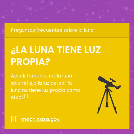
Preguntas frecuentes sobre la luna
¿LA LUNA TIENE LUZ
PROPIA?
Absolutamente no, la luna
sólo refleja la luz del sol, la
luna no tiene luz propia como
[1]
el sol.
[1] -
moon.nasa.gov