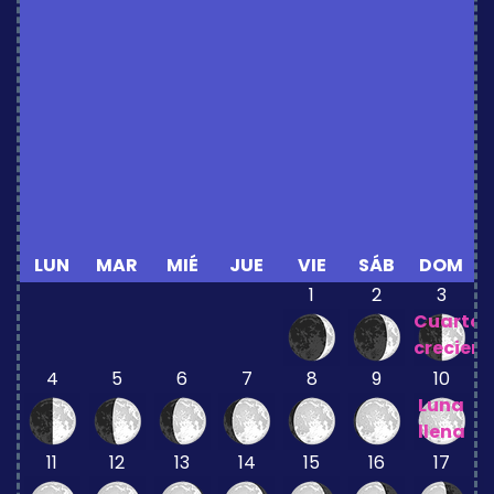
LUN
MAR
MIÉ
JUE
VIE
SÁB
DOM
1
2
3
Cuarto
crecient
4
5
6
7
8
9
10
Luna
llena
11
12
13
14
15
16
17