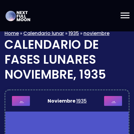
Home
»
Calendario lunar
»
1935
»
noviembre
CALENDARIO DE
FASES LUNARES
NOVIEMBRE, 1935
Noviembre
1935
←
→