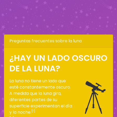
Preguntas frecuentes sobre la luna
¿HAY UN LADO OSCURO
DE LA LUNA?
La luna no tiene un lado que
esté constantemente oscuro.
A medida que la luna gira,
diferentes partes de su
superficie experimentan el día
[1]
y la noche.