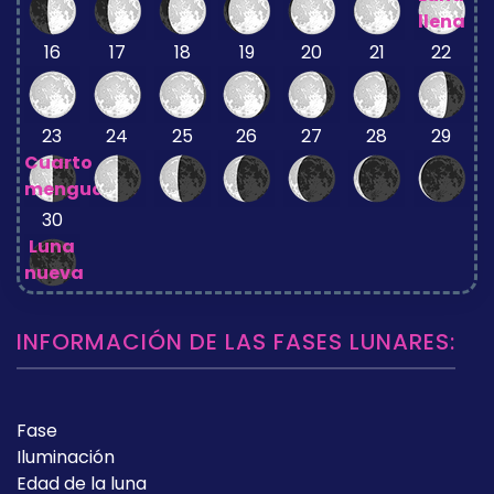
llena
16
17
18
19
20
21
22
23
24
25
26
27
28
29
Cuarto
menguante
30
Luna
nueva
INFORMACIÓN DE LAS FASES LUNARES:
Fase
Iluminación
Edad de la luna