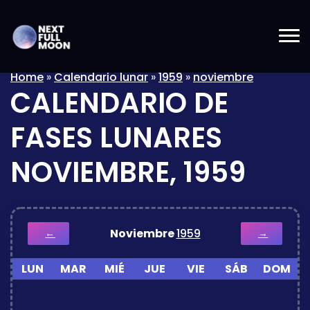
Home
»
Calendario lunar
»
1959
»
noviembre
CALENDARIO DE
FASES LUNARES
NOVIEMBRE, 1959
Noviembre
1959
←
→
LUN
MAR
MIÉ
JUE
VIE
SÁB
DOM