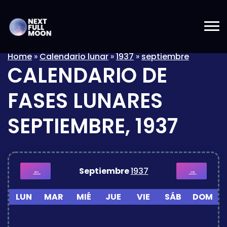
Home
»
Calendario lunar
»
1937
»
septiembre
CALENDARIO DE
FASES LUNARES
SEPTIEMBRE, 1937
Septiembre
1937
←
→
LUN
MAR
MIÉ
JUE
VIE
SÁB
DOM