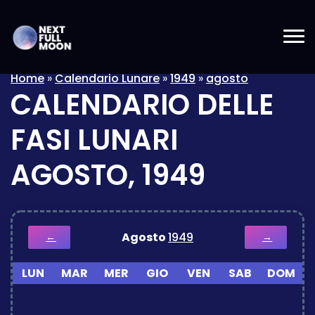
Home
»
Calendario Lunare
»
1949
»
agosto
CALENDARIO DELLE
FASI LUNARI
AGOSTO, 1949
Agosto
1949
←
→
LUN
MAR
MER
GIO
VEN
SAB
DOM