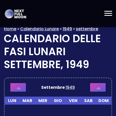
Home
»
Calendario Lunare
»
1949
»
settembre
CALENDARIO DELLE
FASI LUNARI
SETTEMBRE, 1949
Settembre
1949
←
→
LUN
MAR
MER
GIO
VEN
SAB
DOM