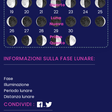
Quarto
19
20
21
22
23
24
25
Luna
Nuova
26
27
28
29
30
Primo
Quarto
INFORMAZIONI SULLA FASE LUNARE:
Fase
Illuminazione
Periodo lunare
Distanza lunare
CONDIVIDI :