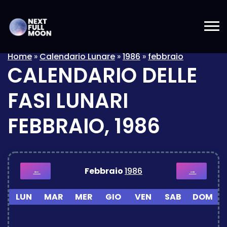
Home
»
Calendario Lunare
»
1986
»
febbraio
CALENDARIO DELLE
FASI LUNARI
FEBBRAIO, 1986
Febbraio
1986
←
→
LUN
MAR
MER
GIO
VEN
SAB
DOM