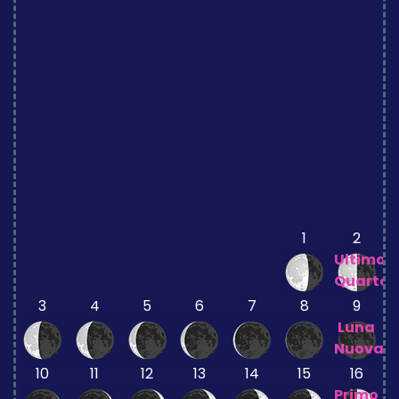
1
2
Ultimo
Quarto
3
4
5
6
7
8
9
Luna
Nuova
10
11
12
13
14
15
16
Primo