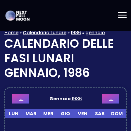
Home
»
Calendario Lunare
»
1986
»
gennaio
CALENDARIO DELLE
FASI LUNARI
GENNAIO, 1986
Gennaio
1986
←
→
LUN
MAR
MER
GIO
VEN
SAB
DOM