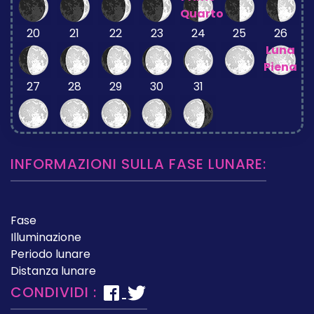
Quarto
20
21
22
23
24
25
26
Luna
Piena
27
28
29
30
31
INFORMAZIONI SULLA FASE LUNARE:
Fase
Illuminazione
Periodo lunare
Distanza lunare
CONDIVIDI :