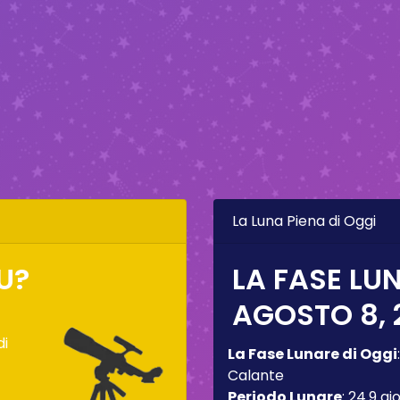
La Luna Piena di Oggi
U?
LA FASE LUN
AGOSTO 8, 
di
La Fase Lunare di Oggi
Calante
Periodo Lunare
:
24.9 gio