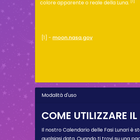
[1]
colore apparente o reale della Luna.
[1] -
moon.nasa.gov
Modalità d'uso
COME UTILIZZARE IL
Il nostro Calendario delle Fasi Lunari è s
qualsiasi data. Quando ti trovi su una pa