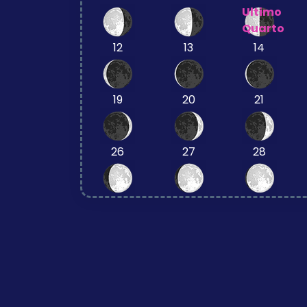
Ultimo
Quarto
12
13
14
19
20
21
26
27
28