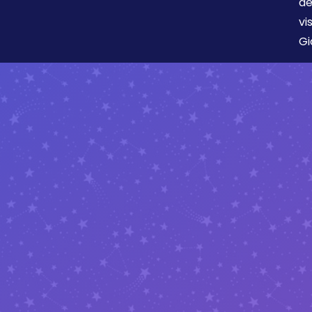
de
vi
Gi