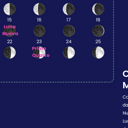
15
16
17
18
Luna
Nuova
22
23
24
25
Primo
Quarto
M
Ca
da
Nu
Lu