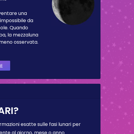
iventare una
impossibile da
Sole. Quando
ba, la mezzaluna
 meno osservata.
GI
ARI?
rmazioni esatte sulle fasi lunari per
lmente al giorno, mese o anno