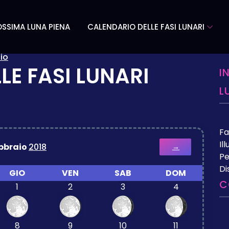
SSIMA LUNA PIENA
CALENDARIO DELLE FASI LUNARI
io
LE FASI LUNARI
I
L
Fa
Il
bbraio
2018
→
Pe
Di
GIO
VEN
SAB
DOM
C
1
2
3
4
8
9
10
11