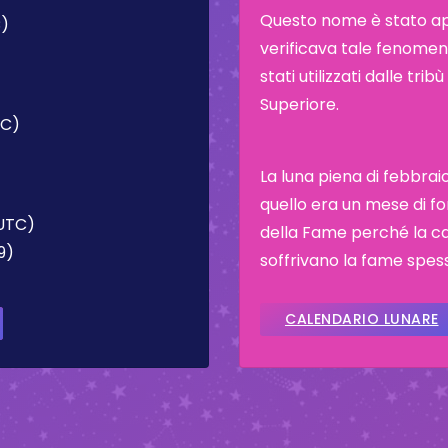
Questo nome è stato appl
C)
verificava tale fenomeno
stati utilizzati dalle tr
Superiore.
TC)
La luna piena di febbra
quello era un mese di fo
(UTC)
della Fame perché la cac
9)
soffrivano la fame spes
CALENDARIO LUNARE