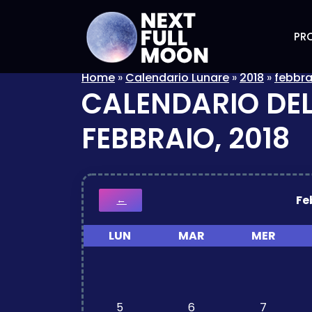
PRO
Home
»
Calendario Lunare
»
2018
»
febbra
CALENDARIO DEL
FEBBRAIO, 2018
Fe
←
LUN
MAR
MER
5
6
7